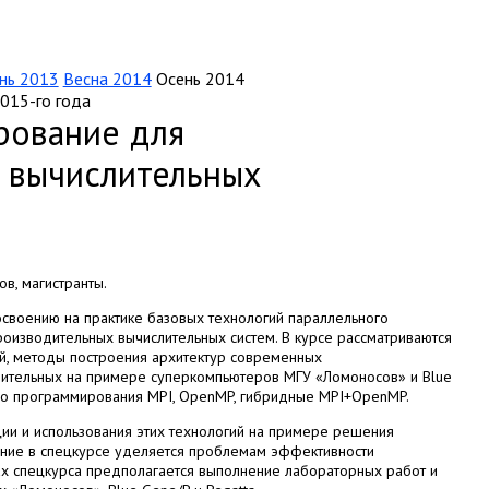
нь 2013
Весна 2014
Осень 2014
015-го года
рование для
 вычислительных
в, магистранты.
своению на практике базовых технологий параллельного
оизводительных вычислительных систем. В курсе рассматриваются
й, методы построения архитектур современных
ительных на примере суперкомпьютеров МГУ «Ломоносов» и Blue
ого программирования MPI, OpenMP, гибридные MPI+OpenMP.
ии и использования этих технологий на примере решения
ание в спецкурсе уделяется проблемам эффективности
ах спецкурса предполагается выполнение лабораторных работ и