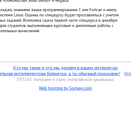
х «Ломоносов», Blue Gene/P и Regatta.
адать знаниями языка программирования С или Fortran и иметь
стеме Linux. Оценка по спецкурсу будет проставляться с учетом
ных заданий. Возможна сдача первой части спецкурса в декабре
 для студентов, выполняющих курсовые и дипломные работы с
ительных вычислений.
Кто мы такие и что мы делаем в ваших интернетах
ельная интеллигентная брюнетка, а ты обычный поисковик?
Что
297165 попугаев
и одно попугайское крылышко.
Web hosting by Somee.com