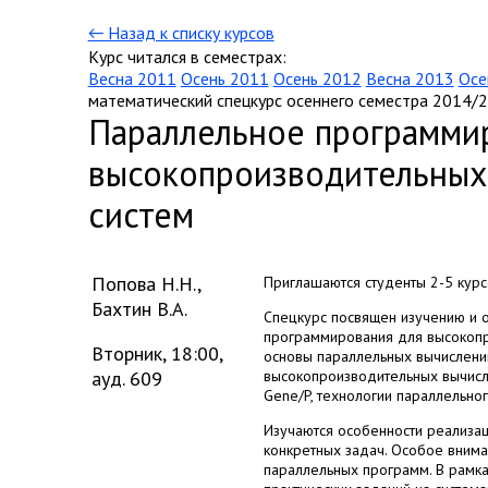
← Назад к списку курсов
Курс читался в семестрах:
Весна 2011
Осень 2011
Осень 2012
Весна 2013
Осе
математический спецкурс осеннего семестра 2014/2
Параллельное программи
высокопроизводительных
систем
Попова Н.Н.
,
Приглашаются студенты 2-5 курсо
Бахтин В.А.
Спецкурс посвящен изучению и о
программирования для высокопр
Вторник, 18:00,
основы параллельных вычислени
ауд. 609
высокопроизводительных вычисл
Gene/P, технологии параллельн
Изучаются особенности реализац
конкретных задач. Особое вним
параллельных программ. В рамк