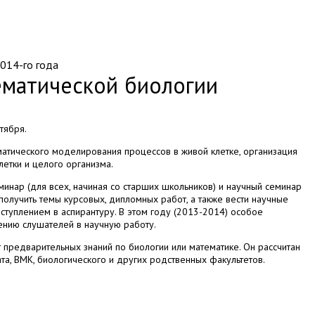
014-го года
ематической биологии
тября.
матического моделирования процессов в живой клетке, организация
летки и целого организма.
минар (для всех, начиная со старших школьников) и научный семинар
получить темы курсовых, дипломных работ, а также вести научные
туплением в аспирантуру. В этом году (2013-2014) особое
нию слушателей в научную работу.
 предварительных знаний по биологии или математике. Он рассчитан
та, ВМК, биологического и других родственных факультетов.