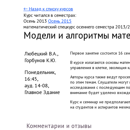
← Назад к списку курсов
Курс читался в семестрах:
Осень 2013
Осень 2015
математический спецкурс осеннего семестра 2013/2
Модели и алгоритмы мат
Любецкий В.А.
,
Первое занятие состоится 16 сен
Горбунов К.Ю.
В курсе излагаются основы мате
управления в клетке, эволюция к
Понедельник,
Авторы курса также ведут просе
16:45,
по этим темам. Слушатели могут 
ауд. 14-08,
исследования с последующим пос
Главное Здание
внимание будет уделено вхожде
Курс и семинар не предполагают
на студентов и аспирантов мехма
Комментарии и отзывы